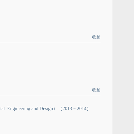
收起
收起
at Engineering and Design）（2013－2014）