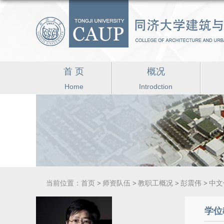
首 页
概况
Home
Introdction
当前位置：
首页
师资队伍
教职工概况
彭震伟
中文
学位